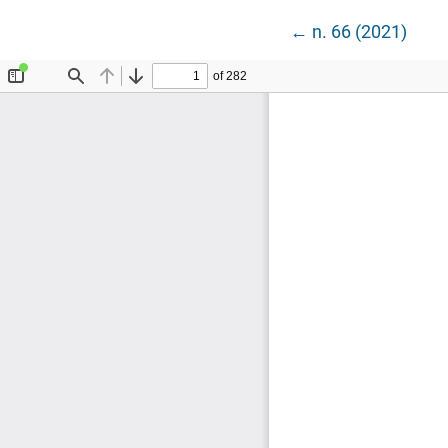
Voltar aos Detalh
←
n. 66 (2021)