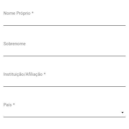
Nome Próprio
*
Obrigatório
Sobrenome
Instituição/Afiliação
*
Obrigatório
País
*
Obrigatório