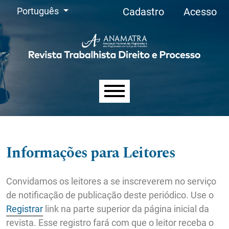
Menu Administrativo
Ir para o menu de navegação principal
Ir para o conteúdo principal
Ir para o rodapé
Alterar o idioma. O idioma atual é:
Português
Cadastro
Acesso
Menu principal
Informações para Leitores
Convidamos os leitores a se inscreverem no serviço
de notificação de publicação deste periódico. Use o
Registrar
link na parte superior da página inicial da
revista. Esse registro fará com que o leitor receba o