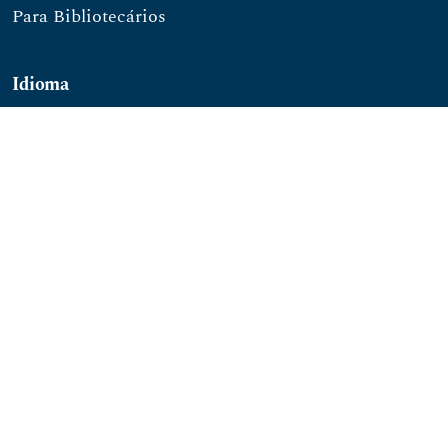
Para Bibliotecários
Idioma
English
Português
##common.openJournalSystems##
ISSN: 1677-2784
SHS Qd. 06 Bl. E - Conj. A - Salas 602/608 - Ed.
Business Center Park - Brasil 21
CEP: 70.316-000 - Brasília/DF