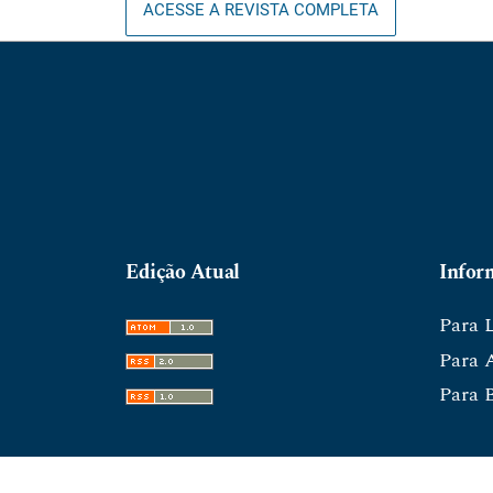
ACESSE A REVISTA COMPLETA
Edição Atual
Infor
Para 
Para 
Para B
ISSN: 1677-2784