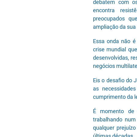
debatem com os 
encontra resist
preocupados qu
ampliação da sua
Essa onda não é 
crise mundial q
desenvolvidas, re
negócios multilate
Eis o desafio do J
as necessidade
cumprimento da le
É momento de p
trabalhando num 
qualquer prejuízo
últimas décadas.