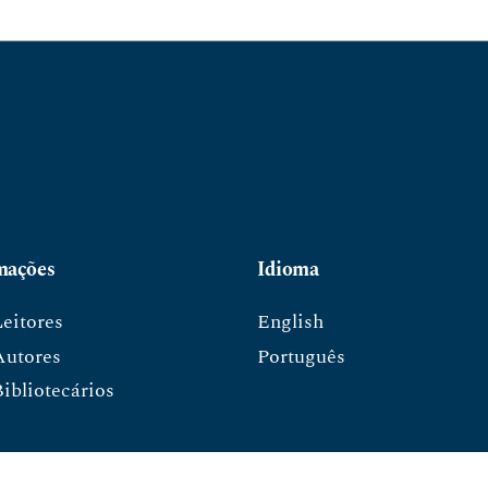
mações
Idioma
Leitores
English
Autores
Português
ibliotecários