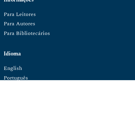
Para Leitores
Para Autores
Para Bibliotecários
Idioma
English
Português
##common.openJournalSystems##
ISSN: 1677-2784