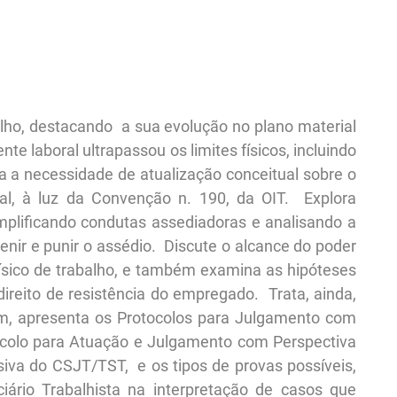
alho, destacando a sua evolução no plano material
e laboral ultrapassou os limites físicos, incluindo
 a necessidade de atualização conceitual sobre o
ual, à luz da Convenção n. 190, da OIT. Explora
emplificando condutas assediadoras e analisando a
nir e punir o assédio. Discute o alcance do poder
físico de trabalho, e também examina as hipóteses
ireito de resistência do empregado. Trata, ainda,
 fim, apresenta os Protocolos para Julgamento com
ocolo para Atuação e Julgamento com Perspectiva
lusiva do CSJT/TST, e os tipos de provas possíveis,
iário Trabalhista na interpretação de casos que